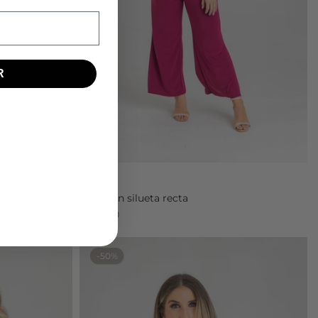
R
Tinta
Pantalón silueta recta
$95.900
-50%