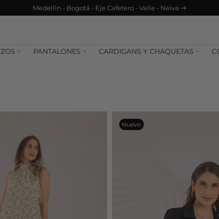
info@plica.com.co | +57 3183854242
IZOS
PANTALONES
CARDIGANS Y CHAQUETAS
C
Nuevo