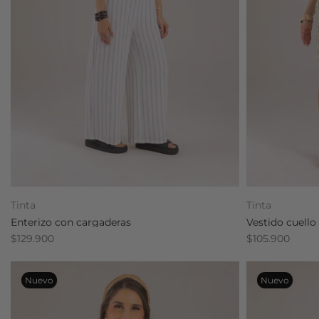
Tinta
Tinta
Enterizo con cargaderas
Vestido cuello
$129.900
$105.900
Nuevo
Nuevo