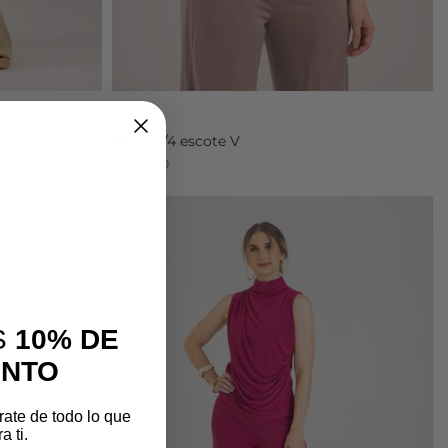
Tinta
rior
Blusa 3/4 escote V
$99.900
S
10% DE
ENTO
rate de todo lo que
 ti.