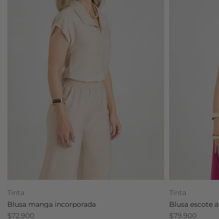
Tinta
Tinta
Blusa manga incorporada
Blusa escote a
$72.900
$79.900