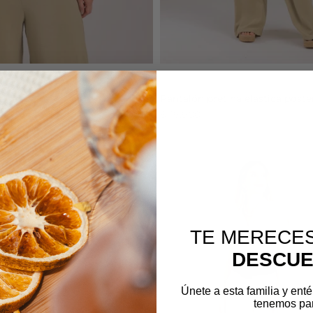
Tinta
drapeado
Pantalón pretina elástica poste
$119.900
TE MERECE
DESCU
Únete a esta familia y enté
tenemos para