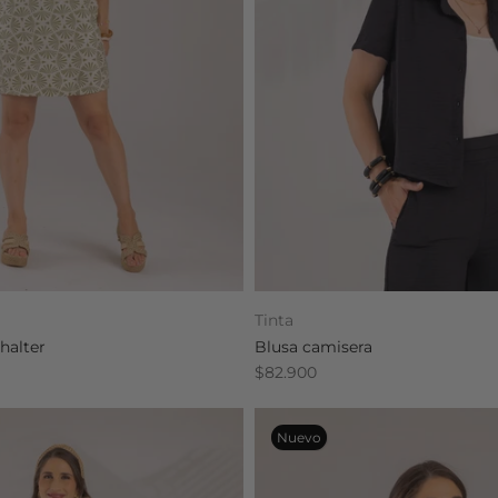
Tinta
 halter
Blusa camisera
$82.900
Nuevo