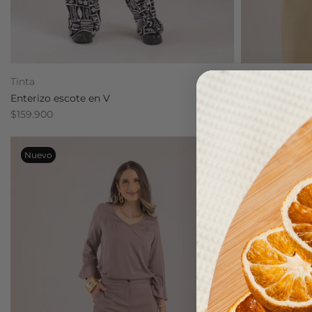
Tinta
Tinta
Enterizo escote en V
Blusa cuello 
$159.900
$79.900
Nuevo
Nuevo