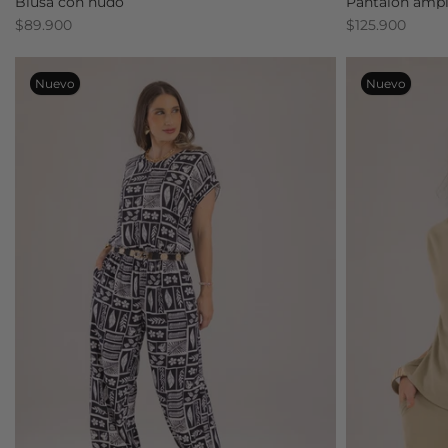
Blusa con nudo
Pantalón ampl
$89.900
$125.900
Nuevo
Nuevo