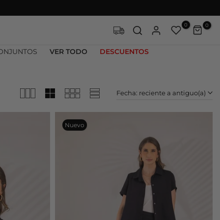
0
0
ONJUNTOS
VER TODO
DESCUENTOS
Fecha: reciente a antiguo(a)
Nuevo