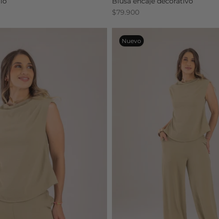
io
Blusa encaje decorativo
$79.900
Nuevo