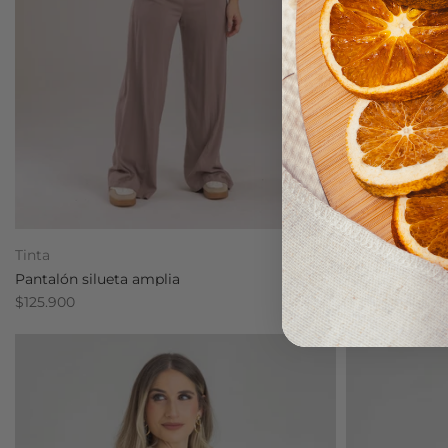
Tinta
Tinta
Pantalón silueta amplia
Blusa con ajus
$125.900
$89.900