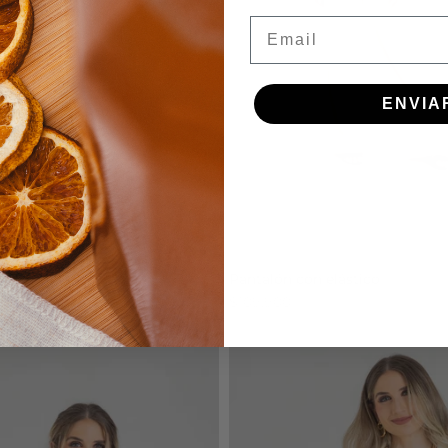
Email
ENVIA
Tinta
te en cintura
Pantalón con elástico
$109.900