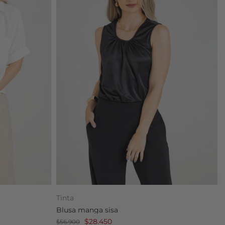
Tinta
Blusa manga sisa
$28.450
$56.900