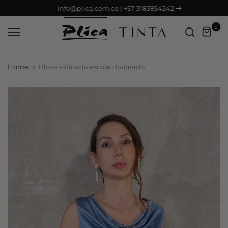
info@plica.com.co | +57 3183854242
Saltar
contenido
0
Home
Blusa satinada escote drapeado