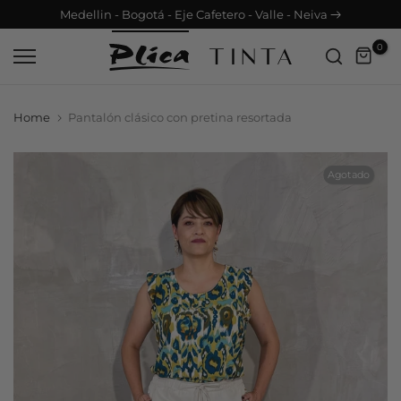
info@plica.com.co | +57 3183854242
Saltar
contenido
0
Home
Pantalón clásico con pretina resortada
Agotado