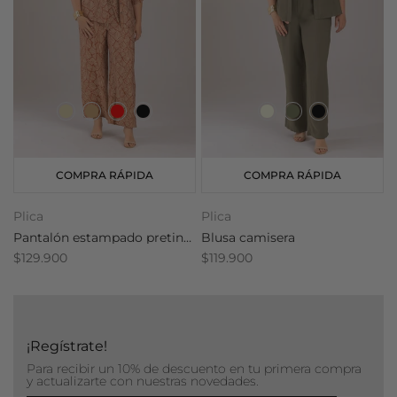
COMPRA RÁPIDA
COMPRA RÁPIDA
Plica
Plica
P
Pantalón estampado pretina resortada
Blusa camisera
E
$129.900
$119.900
$
¡Regístrate!
Para recibir un 10% de descuento en tu primera compra
y actualizarte con nuestras novedades.