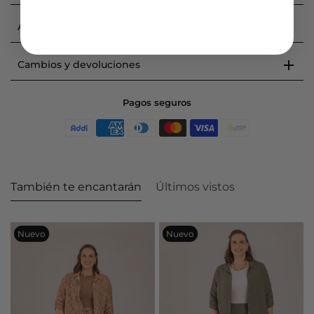
Acerca de nuestras prendas
Cambios y devoluciones
Pagos seguros
También te encantarán
Últimos vistos
Nuevo
Nuevo