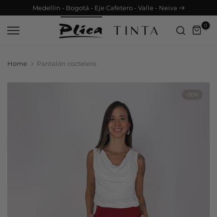
Medellin - Bogotá - Eje Cafetero - Valle - Neiva
Saltar
contenido
0
Home
Pantalón coctelero
-50%