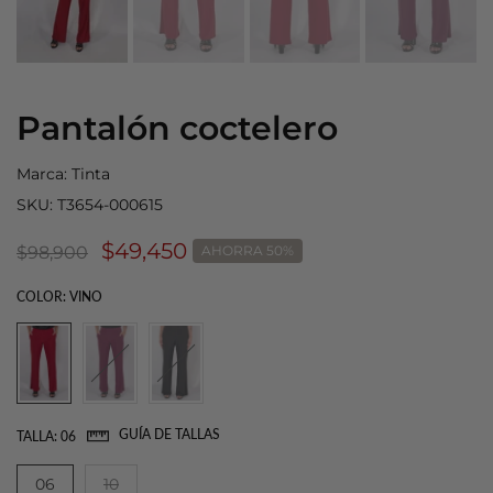
Pantalón coctelero
Marca:
Tinta
SKU:
T3654-000615
$49,450
$98,900
AHORRA 50%
COLOR:
VINO
GUÍA DE TALLAS
TALLA:
06
06
10