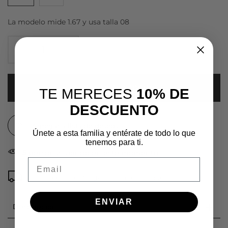
La modelo mide 1.67 y usa talla 08
AGREGAR AL CARRITO
TE MERECES
10% DE
DESCUENTO
Agregar a lista de deseos
Únete a esta familia y entérate de todo lo que
tenemos para ti.
5
personas viendo en este momento
Email
Tiempo de entrega: de 2 a 5 días hábiles
ENVIAR
Descripción