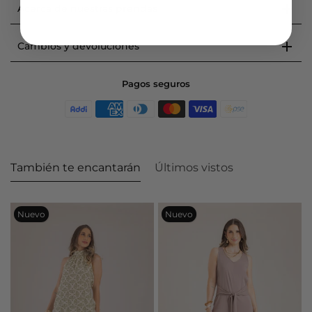
Acerca de nuestras prendas
Cambios y devoluciones
Pagos seguros
También te encantarán
Últimos vistos
Nuevo
Nuevo