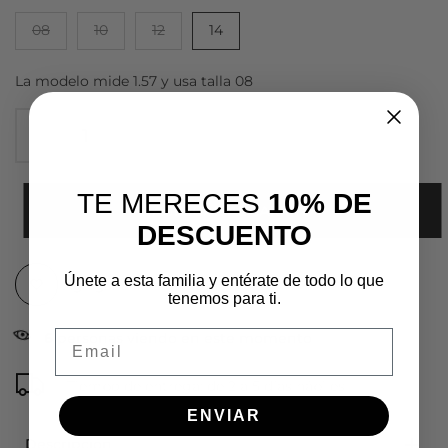
08
10
12
14
La modelo mide 1.57 y usa talla 08
TE MERECES
10% DE
AGREGAR AL CARRITO
DESCUENTO
Únete a esta familia y entérate de todo lo que
Agregar a lista de deseos
tenemos para ti.
Email
6
personas viendo en este momento
Tiempo de entrega: de 2 a 5 días hábiles
ENVIAR
Descripción