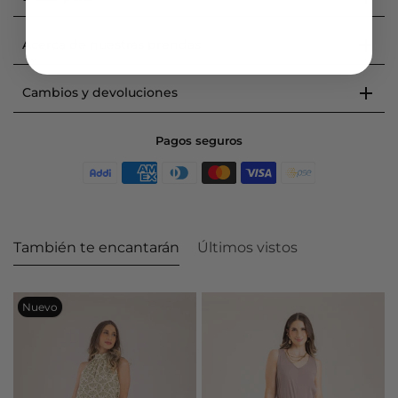
Acerca de nuestras prendas
Cambios y devoluciones
Pagos seguros
También te encantarán
Últimos vistos
Nuevo