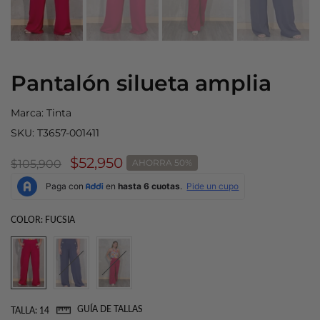
Pantalón silueta amplia
Marca:
Tinta
SKU:
T3657-001411
$52,950
$105,900
AHORRA 50%
COLOR:
FUCSIA
GUÍA DE TALLAS
TALLA:
14