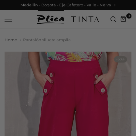
tero - Valle - Neiva
info@plica.com.co | +57 3183
Saltar
contenido
0
Home
Pantalón silueta amplia
-50%