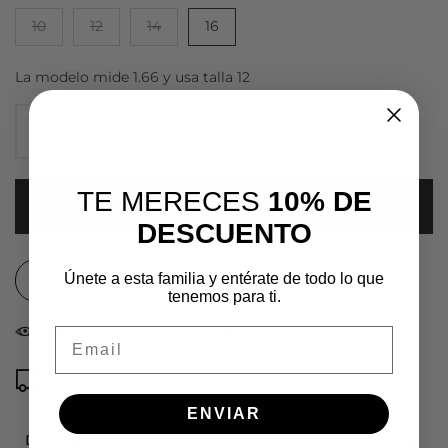
10
12
14
16
La modelo mide 1.66 y usa talla 12
TE MERECES
10% DE
AGREGAR AL CARRITO
DESCUENTO
Únete a esta familia y entérate de todo lo que
Agregar a lista de deseos
tenemos para ti.
Email
43
personas viendo en este momento
Tiempo de entrega: de 2 a 5 días hábiles
ENVIAR
Descripción