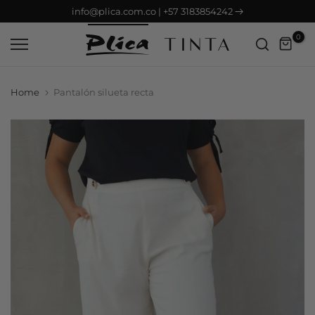
info@plica.com.co | +57 3183854242
Saltar
contenido
0
Home
Pantalón silueta recta