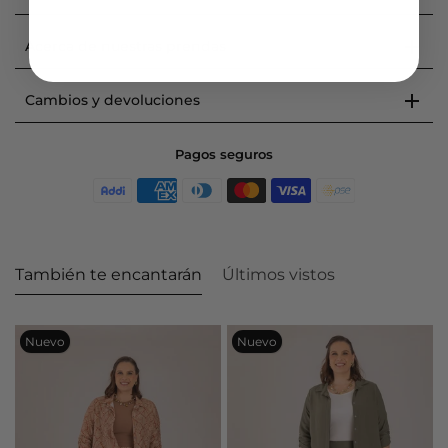
Acerca de nuestras prendas
Cambios y devoluciones
Pagos seguros
También te encantarán
Últimos vistos
Nuevo
Nuevo