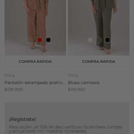
COMPRA RÁPIDA
COMPRA RÁPIDA
Plica
Plica
P
Pantalón estampado pretina resortada
Blusa camisera
E
$129.900
$119.900
$
¡Regístrate!
Para recibir un 10% de descuento en tu primera compra
y actualizarte con nuestras novedades.