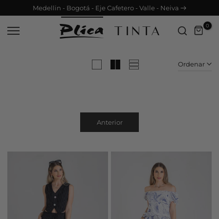
Medellin - Bogotá - Eje Cafetero - Valle - Neiva
Saltar
contenido
0
Ordenar
Anterior