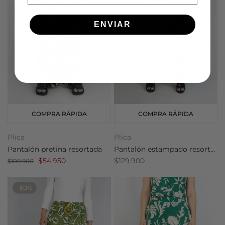
ENVIAR
COMPRA RÁPIDA
COMPRA RÁPIDA
Plica
Plica
Pantalón pretina resortada
Pantalón estampado resortado
$54.950
$129.900
$109.900
-50%