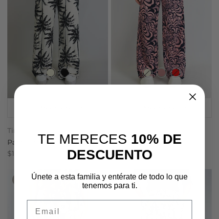
COMPRA RÁPIDA
COMPRA RÁPIDA
Tinta
Tinta
TE MERECES
10% DE
Pantalón pretina resortada
Pantalón con pinzas
DESCUENTO
$119.900
$109.900
Únete a esta familia y entérate de todo lo que
-50%
tenemos para ti.
Email