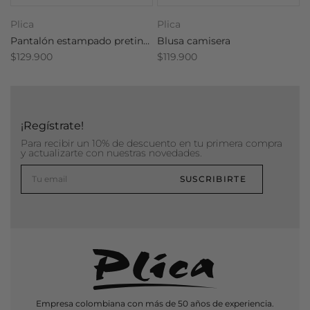
Plica
Plica
P
Pantalón estampado pretina resortada
Blusa camisera
E
$129.900
$119.900
$
¡Regístrate!
Para recibir un 10% de descuento en tu primera compra
y actualizarte con nuestras novedades.
SUSCRIBIRTE
Empresa colombiana con más de 50 años de experiencia.