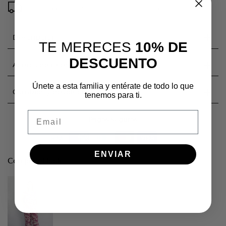
Tiempo de entrega: de 2 a 5 días hábiles
Descripción
TE MERECES
10% DE
DESCUENTO
Acerca de nuestras prendas
Únete a esta familia y entérate de todo lo que
Cambios y devoluciones
tenemos para ti.
Email
Pagos seguros
ENVIAR
Compra el look
Blusa cuello redondo
$72.900