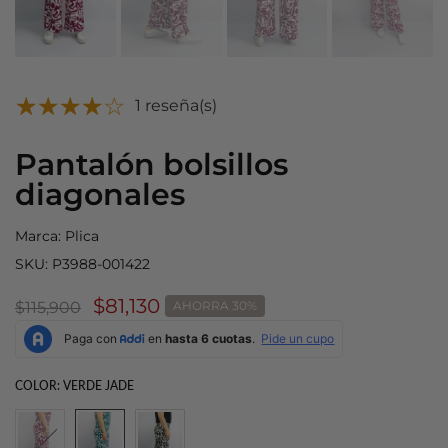
1 reseña(s)
Pantalón bolsillos
diagonales
Marca:
Plica
SKU:
P3988-001422
$81,130
$115,900
AHORRA 30%
COLOR:
VERDE JADE