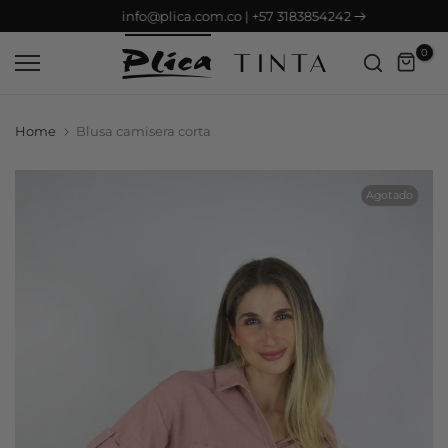
info@plica.com.co | +57 3183854242
Saltar
contenido
0
Home
Blusa camisera corta
Agotado