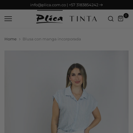
Envío GRATIS desde $150.000
Saltar
contenido
0
Home
Blusa con manga incorporada