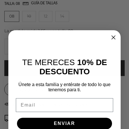
GUÍA DE TALLAS
TALLA:
08
08
10
12
14
La modelo mide 1.65 y usa talla 08
TE MERECES
10% DE
AGREGAR AL CARRITO
DESCUENTO
Únete a esta familia y entérate de todo lo que
Agregar a lista de deseos
tenemos para ti.
Email
4
personas viendo en este momento
Tiempo de entrega: de 2 a 5 días hábiles
ENVIAR