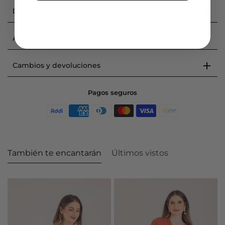
Descripción
Acerca de nuestras prendas
Cambios y devoluciones
Pagos seguros
También te encantarán
Últimos vistos