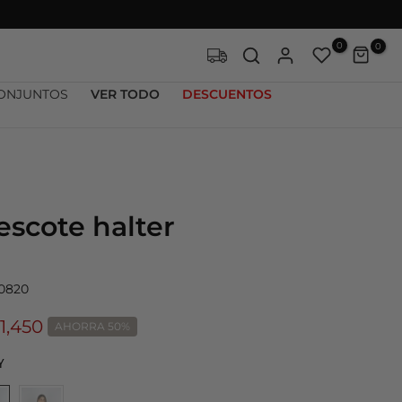
0
0
ONJUNTOS
VER TODO
DESCUENTOS
escote halter
00820
1,450
AHORRA 50%
Y