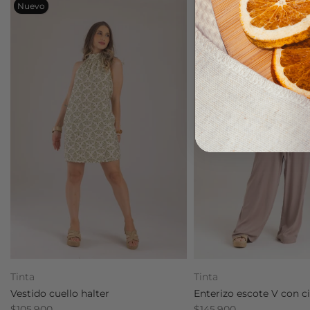
Nuevo
Nuevo
Tinta
Tinta
Vestido cuello halter
Enterizo escote V con c
$105.900
$145.900