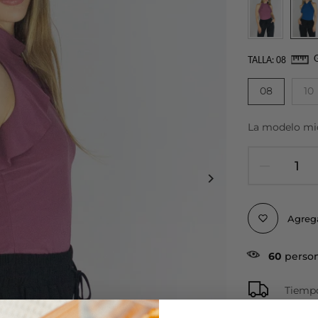
TALLA:
08
08
10
La modelo mide
Agrega
60
person
Tiempo