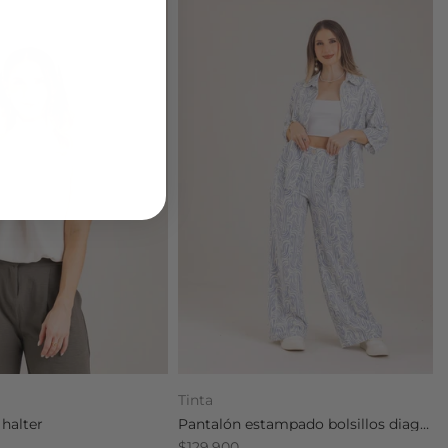
Tinta
 halter
Pantalón estampado bolsillos diagonales
$129.900