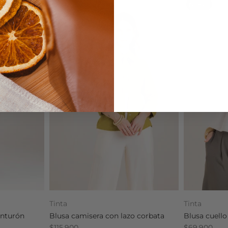
Nuevo
Nuevo
Tinta
Tinta
inturón
Blusa camisera con lazo corbata
Blusa cuello
$115.900
$69.900