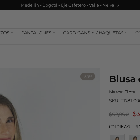
info@plica.com.co | +57 3183854242
IZOS
PANTALONES
CARDIGANS Y CHAQUETAS
C
Blusa 
-50%
Marca:
Tinta
SKU:
T1781-0
$3
$62,900
COLOR:
AZUL RE