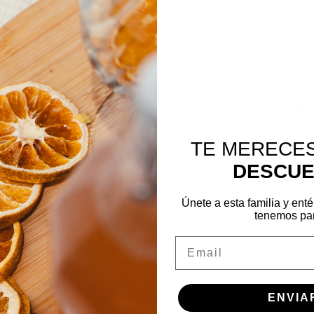
Descrip
Acerca 
Cambio
TE MERECE
Pagos seguros
DESCU
Click zoom
Únete a esta familia y enté
tenemos para
Email
istos
ENVIA