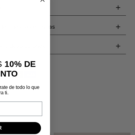
ción
de nuestras prendas
s y devoluciones
S
10% DE
ENTO
rate de todo lo que
 ti.
R