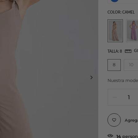
COLOR:
CAMEL
GU
TALLA:
8
8
10
Nuestra modelo
Agrega
14
person