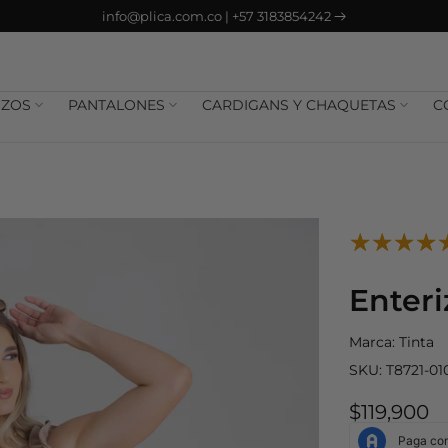
info@plica.com.co | +57 3183854242
IZOS
PANTALONES
CARDIGANS Y CHAQUETAS
C
Enteri
Marca:
Tinta
SKU:
T8721-01
$119,900