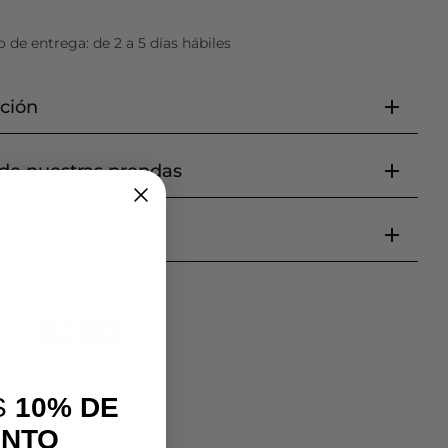
 de entrega: de 2 a 5 días hábiles
ción
de nuestras prendas
s y devoluciones
S
10% DE
ENTO