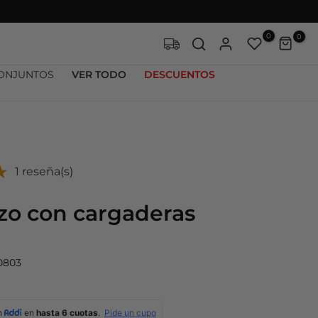
0
0
ONJUNTOS
VER TODO
DESCUENTOS
1 reseña(s)
zo con cargaderas
0803