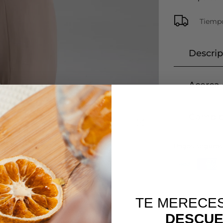
Tiempo
Descrip
Acerca 
Cambio
Click zoom
Pagos seguros
TE MERECE
DESCU