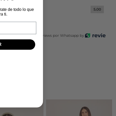
5.00
rate de todo lo que
 ti.
Reviews por Whatsapp by
R