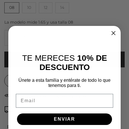
08
10
12
14
La modelo mide 1.65 y usa talla 08
TE MERECES
10% DE
AGREGAR AL CARRITO
DESCUENTO
Únete a esta familia y entérate de todo lo que
Agregar a lista de deseos
tenemos para ti.
Email
40
personas viendo en este momento
Tiempo de entrega: de 2 a 5 días hábiles
ENVIAR
Descripción