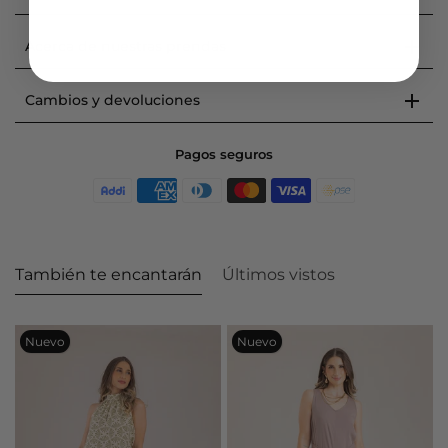
Acerca de nuestras prendas
Cambios y devoluciones
Pagos seguros
También te encantarán
Últimos vistos
Nuevo
Nuevo