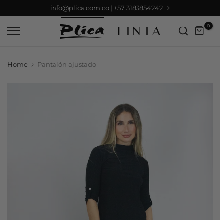
info@plica.com.co | +57 3183854242
Saltar
contenido
0
Home
Pantalón ajustado