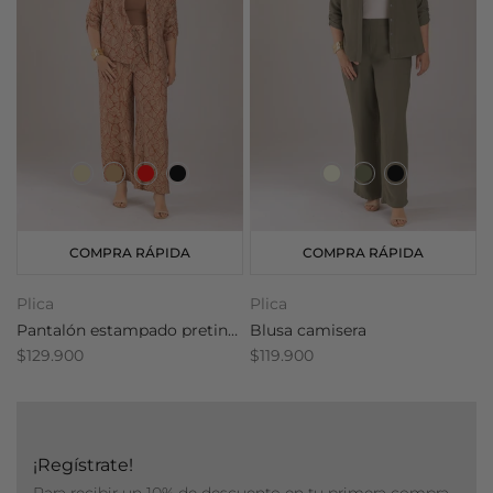
COMPRA RÁPIDA
COMPRA RÁPIDA
Plica
Plica
P
Pantalón estampado pretina resortada
Blusa camisera
E
$129.900
$119.900
$
¡Regístrate!