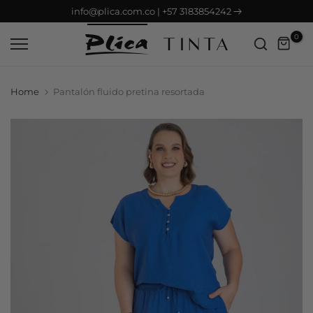
info@plica.com.co | +57 3183854242
Saltar
contenido
0
Home
Pantalón fluido pretina resortada