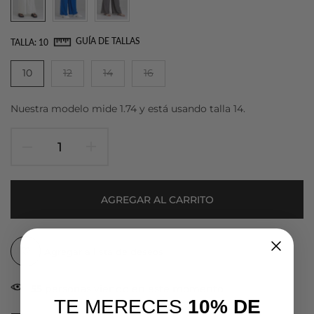
GUÍA DE TALLAS
TALLA:
10
10
12
14
16
Nuestra modelo mide 1.74 y está usando talla 14.
AGREGAR AL CARRITO
Agregar a lista de deseos
55
personas viendo en este momento
TE MERECES
10% DE